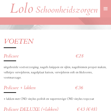
Lolo
Ga
Schoonheidszorgen
direct
naar
de
hoofdinhoud
VOETEN
Pedicure €28
uitgebreide voetverzorging, nagels knippen en vijlen, nagelriemen proper maken,
velletjes verwijderen, nagelplaat kuisen, verwijderen eelt en likdoorns,
voetmassage.
Pedicure + lakken €36
+ lakken met CND vinylux polish en superstevige CND vinylux topcoat
Pedicure DELUXE (+lakken) €43 (€48)