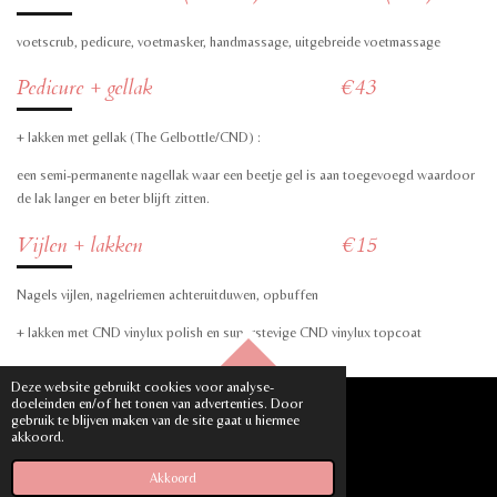
voetscrub, pedicure, voetmasker, handmassage, uitgebreide voetmassage
Pedicure + gellak €43
+ lakken met gellak (The Gelbottle/CND) :
een semi-permanente nagellak waar een beetje gel is aan toegevoegd waardoor
de lak langer en beter blijft zitten.
Vijlen + lakken €15
Nagels vijlen, nagelriemen achteruitduwen, opbuffen
+ lakken met CND vinylux polish en superstevige CND vinylux topcoat
TOP
Deze website gebruikt cookies voor analyse-
doeleinden en/of het tonen van advertenties. Door
gebruik te blijven maken van de site gaat u hiermee
akkoord.
© 2023 - 2026 Lolo Schoonheidszorgen
Powered by
JouwWeb
Akkoord