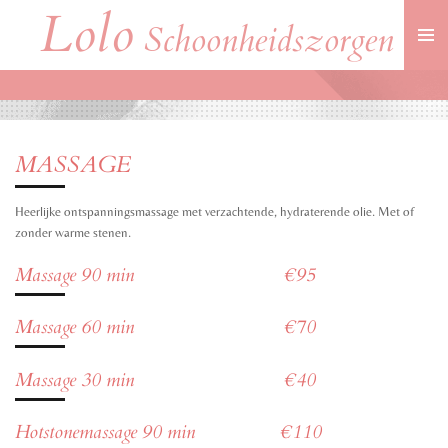
Lolo
Ga
Schoonheidszorgen
direct
naar
de
hoofdinhoud
MASSAGE
Heerlijke ontspanningsmassage met verzachtende, hydraterende olie. Met of
zonder warme stenen.
Massage 90 min €95
Massage 60 min €70
Massage 30 min €40
Hotstonemassage 90 min €110