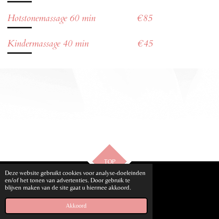
Hotstonemassage 60 min €85
Kindermassage 40 min €45
TOP
Deze website gebruikt cookies voor analyse-doeleinden
en/of het tonen van advertenties. Door gebruik te
blijven maken van de site gaat u hiermee akkoord.
© 2023 - 2026 Lolo Schoonheidszorgen
Powered by
JouwWeb
Akkoord