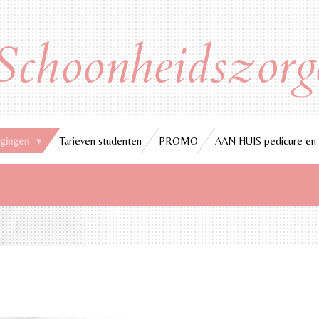
Schoonheidszorg
rgingen
Tarieven studenten
PROMO
AAN HUIS pedicure en